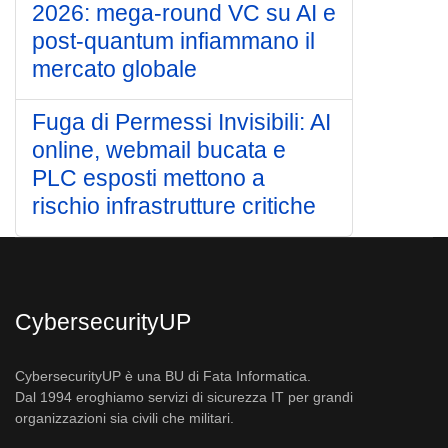
2026: mega-round VC su AI e
post-quantum infiammano il
mercato globale
Fuga di Permessi Invisibili: AI
online, webmail bucata e
PLC esposti mettono a
rischio infrastrutture critiche
CybersecurityUP
CybersecurityUP è una BU di Fata Informatica.
Dal 1994 eroghiamo servizi di sicurezza IT per grandi
organizzazioni sia civili che militari.