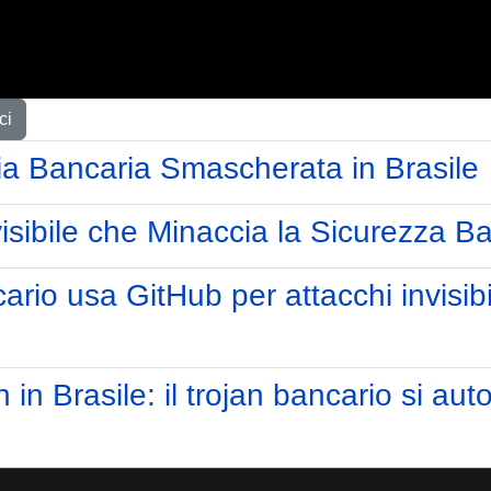
ci
ia Bancaria Smascherata in Brasile
visibile che Minaccia la Sicurezza B
ario usa GitHub per attacchi invisib
 Brasile: il trojan bancario si auto