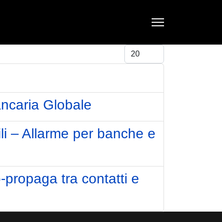
Visualizza #
ancaria Globale
ili – Allarme per banche e
-propaga tra contatti e