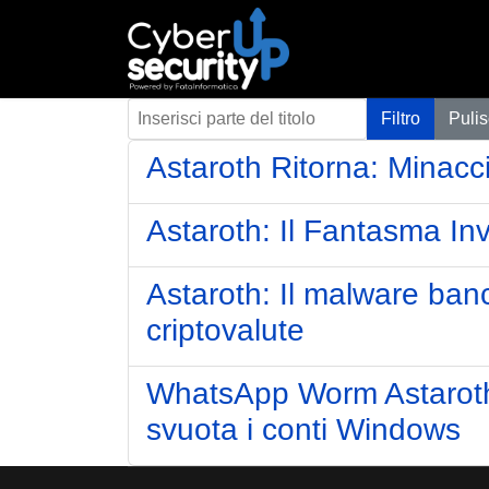
Inserisci parte del titolo
Filtro
Pulis
Astaroth Ritorna: Minacc
Astaroth: Il Fantasma In
Astaroth: Il malware banc
criptovalute
WhatsApp Worm Astaroth in
svuota i conti Windows