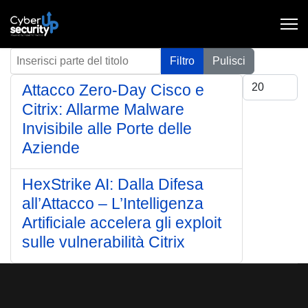
Inserisci parte del titolo
Filtro
Pulisci
Visualizza #
Attacco Zero-Day Cisco e
Citrix: Allarme Malware
Invisibile alle Porte delle
Aziende
HexStrike AI: Dalla Difesa
all’Attacco – L’Intelligenza
Artificiale accelera gli exploit
sulle vulnerabilità Citrix