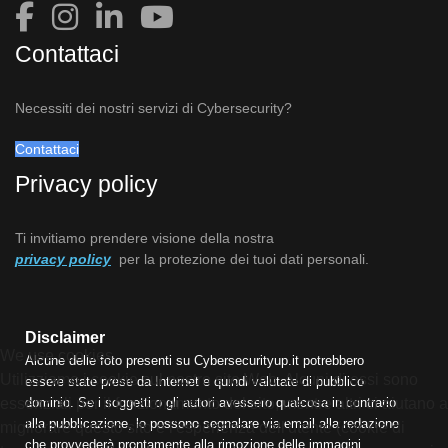
Contattaci
Necessiti dei nostri servizi di Cybersecurity?
Contattaci
Privacy policy
Ti invitiamo prendere visione della nostra
privacy policy
per la protezione dei tuoi dati personali.
Disclaimer
We use cookies
Alcune delle foto presenti su Cybersecurityup.it potrebbero
Utilizziamo i cookie sul nostro sito Web. Alcuni di essi sono
essere state prese da Internet e quindi valutate di pubblico
dominio. Se i soggetti o gli autori avessero qualcosa in contrario
essenziali per il funzionamento del sito, mentre altri ci aiutano a
alla pubblicazione, lo possono segnalare via email alla redazione
migliorare questo sito e l'esperienza dell'utente (cookie di
che provvederà prontamente alla rimozione delle immagini