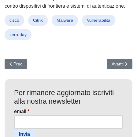
contro dispositivi di frontiera e sistemi di autenticazione.
cisco
Citrix
Malware
Vulnerabilità
zero-day
Articolo precedente: Triofox sotto attacco: Nuova falla critica perm
Articolo succ
Prec
Avanti
Per rimanere aggiornato iscriviti
alla nostra newsletter
email
*
Invia