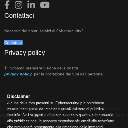
Contattaci
Necessiti dei nostri servizi di Cybersecurity?
Contattaci
Privacy policy
Ti invitiamo prendere visione della nostra
privacy policy
per la protezione dei tuoi dati personali.
Disclaimer
We use cookies
Alcune delle foto presenti su Cybersecurityup.it potrebbero
Utilizziamo i cookie sul nostro sito Web. Alcuni di essi sono
essere state prese da Internet e quindi valutate di pubblico
dominio. Se i soggetti o gli autori avessero qualcosa in contrario
essenziali per il funzionamento del sito, mentre altri ci aiutano a
alla pubblicazione, lo possono segnalare via email alla redazione
migliorare questo sito e l'esperienza dell'utente (cookie di
che provvederà prontamente alla rimozione delle immagini