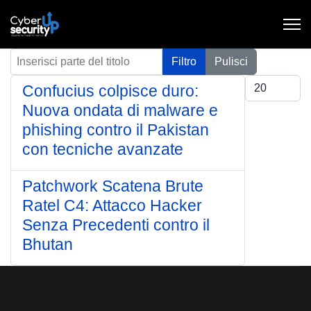
Inserisci parte del titolo
Filtro
Pulisci
Visualizza #
Confucius colpisce duro:
Nuova ondata di malware e
phishing contro il Pakistan
con tecniche avanzate
Patchwork Scatena Brute
Ratel C4: Attacco Hacker
Senza Precedenti contro il
Bhutan