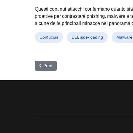
Questi continui attacchi confermano quanto sia 
proattive per contrastare phishing, malware e 
alcune delle principali minacce nel panorama d
Confucius
DLL side-loading
Malware
Articolo precedente: Detour Dog: Malware invisibil
Prec