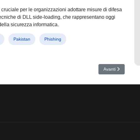
cruciale per le organizzazioni adottare misure di difesa
tecniche di DLL side-loading, che rappresentano oggi
ella sicurezza informatica.
Pakistan
Phishing
e sfrutta i DNS – Nuova minaccia per la sicurezza digitale
Articolo successiv
Avanti