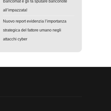
Bancomat e gli fa sputare banconote
all’impazzata!
Nuovo report evidenzia l’importanza
strategica del fattore umano negli
attacchi cyber
o: Allarme Cyber: Nuove tecniche di attacco tra AI, vulnerabilità CVE e 