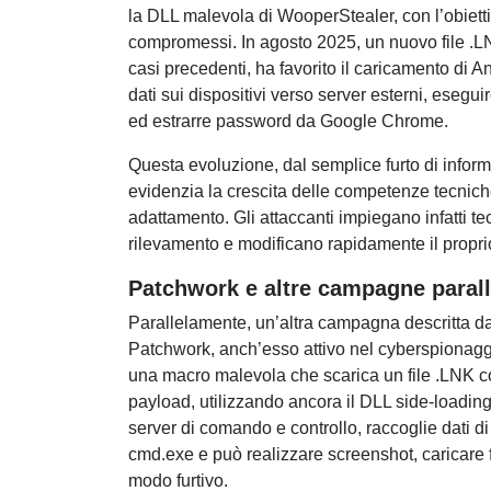
la DLL malevola di WooperStealer, con l’obiettivo
compromessi. In agosto 2025, un nuovo file .L
casi precedenti, ha favorito il caricamento di 
dati sui dispositivi verso server esterni, esegui
ed estrarre password da Google Chrome.
Questa evoluzione, dal semplice furto di inform
evidenzia la crescita delle competenze tecnich
adattamento. Gli attaccanti impiegano infatti t
rilevamento e modificano rapidamente il proprio 
Patchwork e altre campagne parall
Parallelamente, un’altra campagna descritta dag
Patchwork, anch’esso attivo nel cyberspionaggio
una macro malevola che scarica un file .LNK c
payload, utilizzando ancora il DLL side-loading
server di comando e controllo, raccoglie dati di
cmd.exe e può realizzare screenshot, caricare fi
modo furtivo.