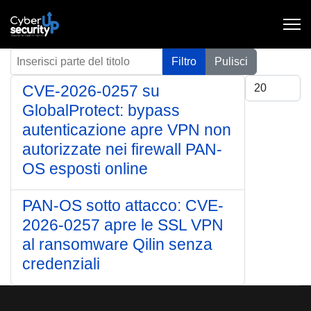
Inserisci parte del titolo
Filtro
Pulisci
Visualizza #
CVE-2026-0257 su
GlobalProtect: bypass
autenticazione apre VPN non
autorizzate nei firewall PAN-
OS esposti online
PAN-OS sotto attacco: CVE-
2026-0257 apre le SSL VPN
al ransomware Qilin senza
credenziali