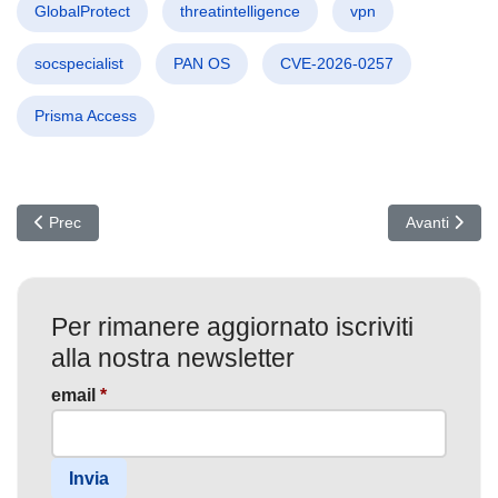
GlobalProtect
threatintelligence
vpn
socspecialist
PAN OS
CVE-2026-0257
Prisma Access
Articolo precedente: Botnet da 17 milioni di dispositivi smantellata
Articolo succe
Prec
Avanti
Per rimanere aggiornato iscriviti
alla nostra newsletter
email
*
Invia