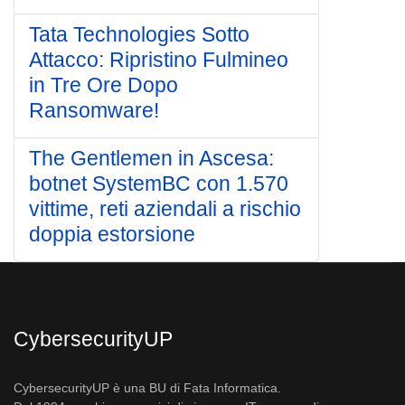
Tata Technologies Sotto
Attacco: Ripristino Fulmineo
in Tre Ore Dopo
Ransomware!
The Gentlemen in Ascesa:
botnet SystemBC con 1.570
vittime, reti aziendali a rischio
doppia estorsione
CybersecurityUP
CybersecurityUP è una BU di Fata Informatica.