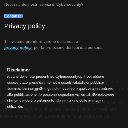
Necessiti dei nostri servizi di Cybersecurity?
Contattaci
Privacy policy
Ti invitiamo prendere visione della nostra
privacy policy
per la protezione dei tuoi dati personali.
Disclaimer
We use cookies
Alcune delle foto presenti su Cybersecurityup.it potrebbero
Utilizziamo i cookie sul nostro sito Web. Alcuni di essi sono
essere state prese da Internet e quindi valutate di pubblico
dominio. Se i soggetti o gli autori avessero qualcosa in contrario
essenziali per il funzionamento del sito, mentre altri ci aiutano a
alla pubblicazione, lo possono segnalare via email alla redazione
migliorare questo sito e l'esperienza dell'utente (cookie di
che provvederà prontamente alla rimozione delle immagini
tracciamento). Puoi decidere tu stesso se consentire o meno i
utilizzate.
cookie. Ti preghiamo di notare che se li rifiuti, potresti non
essere in grado di utilizzare tutte le funzionalità del sito.