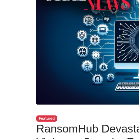
Featured
RansomHub Devasta S