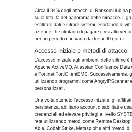
Circa il 34% degli attacchi di RansomHub ha pr
sulla totalità del panorama delle minacce. Il g
esfiltrare dati e cifrare sistemi, esortando le vi
aziende che rifiutano di pagare il riscatto vedo
per un periodo che varia dai tre ai 90 giorni.
Accesso iniziale e metodi di attacco
L'accesso iniziale agli ambienti delle vittime è f
Apache ActiveMQ, Atlassian Confluence Data Ce
e Fortinet FortiClientEMS. Successivamente, gli
utilizzando programmi come AngryIPScanner e 
personalizzati.
Una volta ottenuto l'accesso iniziale, gli affi
persistenza, abilitano account disabilitati e 
credenziali ed elevare privilegi a livello SYSTEM
rete utilizzando metodi come Remote Desktop
Able, Cobalt Strike, Metasploit e altri metodi d