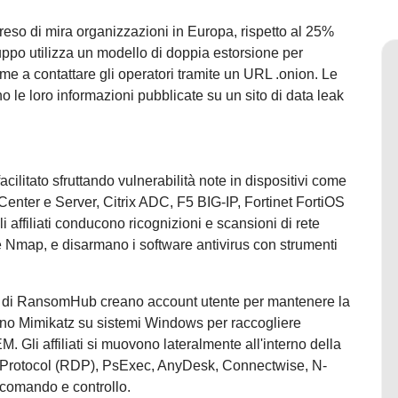
eso di mira organizzazioni in Europa, rispetto al 25%
ruppo utilizza un modello di doppia estorsione per
ttime a contattare gli operatori tramite un URL .onion. Le
no le loro informazioni pubblicate su un sito di data leak
acilitato sfruttando vulnerabilità note in dispositivi come
nter e Server, Citrix ADC, F5 BIG-IP, Fortinet FortiOS
 affiliati conducono ricognizioni e scansioni di rete
Nmap, e disarmano i software antivirus con strumenti
liati di RansomHub creano account utente per mantenere la
usano Mimikatz su sistemi Windows per raccogliere
. Gli affiliati si muovono lateralmente all'interno della
 Protocol (RDP), PsExec, AnyDesk, Connectwise, N-
i comando e controllo.