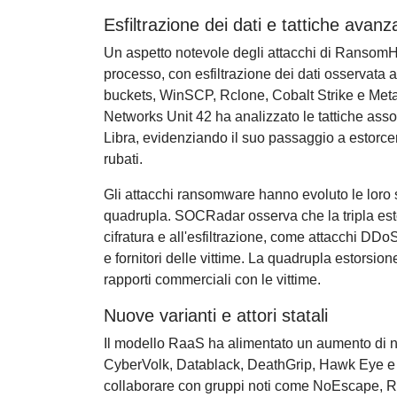
Esfiltrazione dei dati e tattiche avanz
Un aspetto notevole degli attacchi di RansomHub 
processo, con esfiltrazione dei dati osserva
buckets, WinSCP, Rclone, Cobalt Strike e Meta
Networks Unit 42 ha analizzato le tattiche as
Libra, evidenziando il suo passaggio a estorcere
rubati.
Gli attacchi ransomware hanno evoluto le loro s
quadrupla. SOCRadar osserva che la tripla estor
cifratura e all'esfiltrazione, come attacchi DDoS 
e fornitori delle vittime. La quadrupla estorsio
rapporti commerciali con le vittime.
Nuove varianti e attori statali
Il modello RaaS ha alimentato un aumento di 
CyberVolk, Datablack, DeathGrip, Hawk Eye e In
collaborare con gruppi noti come NoEscape, 