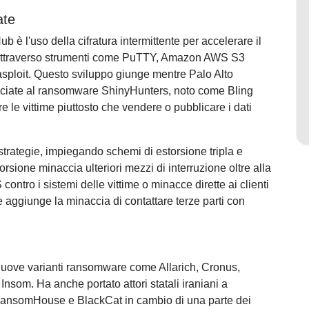
ate
è l'uso della cifratura intermittente per accelerare il
ta attraverso strumenti come PuTTY, Amazon AWS S3
sploit. Questo sviluppo giunge mentre Palo Alto
sociate al ransomware ShinyHunters, noto come Bling
 le vittime piuttosto che vendere o pubblicare i dati
trategie, impiegando schemi di estorsione tripla e
sione minaccia ulteriori mezzi di interruzione oltre alla
contro i sistemi delle vittime o minacce dirette ai clienti
ne aggiunge la minaccia di contattare terze parti con
nuove varianti ransomware come Allarich, Cronus,
som. Ha anche portato attori statali iraniani a
RansomHouse e BlackCat in cambio di una parte dei