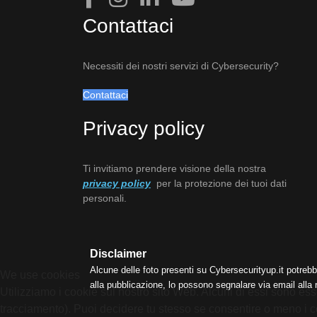
Contattaci
Necessiti dei nostri servizi di Cybersecurity?
Contattaci
Privacy policy
Ti invitiamo prendere visione della nostra
privacy policy
per la protezione dei tuoi dati
personali.
Disclaimer
Alcune delle foto presenti su Cybersecurityup.it potrebb
We use cookies
alla pubblicazione, lo possono segnalare via email alla
Utilizziamo i cookie sul nostro sito Web. Alcuni di essi sono esse
tracciamento). Puoi decidere tu stesso se consentire o meno i cooki