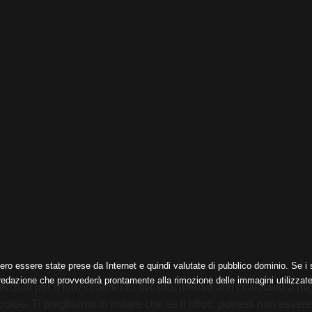
ero essere state prese da Internet e quindi valutate di pubblico dominio. Se i s
 redazione che provvederà prontamente alla rimozione delle immagini utilizzate
nziali per il funzionamento del sito, mentre altri ci aiutano a mig
e. Ti preghiamo di notare che se li rifiuti, potresti non essere in