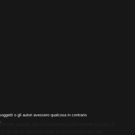
oggetti o gli autori avessero qualcosa in contrario
.
liorare questo sito e l'esperienza dell'utente (cookie di
 grado di utilizzare tutte le funzionalità del sito.