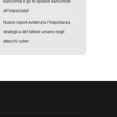
Bancomat e gli fa sputare banconote
all’impazzata!
Nuovo report evidenzia l’importanza
strategica del fattore umano negli
attacchi cyber
: Cybersecurity sotto attacco: Dipendenti e password, il vero rischio pe