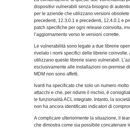
dispositivi vulnerabili senza bisogno di auten
per le aziende che utilizzano versioni obsolet
precedenti, 12.3.0.1 e precedenti, 12.4.0.1 e pr
patch specifiche per ogni release coinvolta, in
l’aggiornamento verso le versioni corrette.
Le vulnerabilità sono legate a due librerie ope
rivelato i nomi specifici delle librerie coinvol
utilizzano queste librerie siano vulnerabili. L’a
esclusivamente alle installazioni on-premise d
MDM non sono affetti.
Ivanti ha specificato che solo un numero molto ri
attacchi e che, per ridurre il rischio, è consiglia
le funzionalità ACL integrate. Intanto, la societ
non ha ancora identificato indicatori di comprom
A complicare ulteriormente la situazione, il t
che dimostra come sia possibile concatenare le