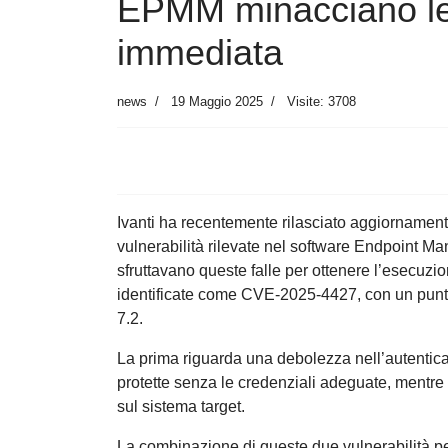
EPMM minacciano le
immediata
news
19 Maggio 2025
Visite: 3708
Ivanti ha recentemente rilasciato aggiornament
vulnerabilità rilevate nel software Endpoint M
sfruttavano queste falle per ottenere l’esecuzi
identificate come CVE-2025-4427, con un pun
7.2.
La prima riguarda una debolezza nell’autentica
protette senza le credenziali adeguate, mentre
sul sistema target.
La combinazione di queste due vulnerabilità p