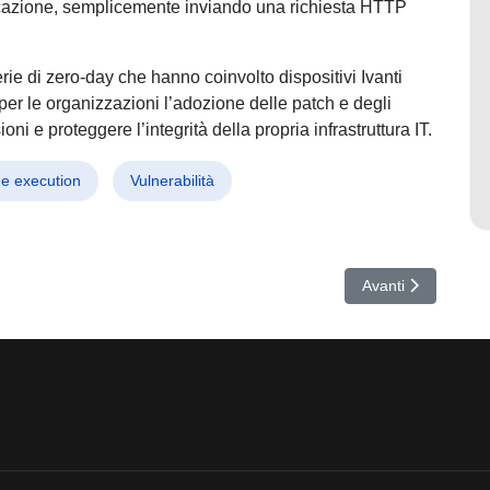
cazione, semplicemente inviando una richiesta HTTP
ie di zero-day che hanno coinvolto dispositivi Ivanti
per le organizzazioni l’adozione delle patch e degli
ni e proteggere l’integrità della propria infrastruttura IT.
e execution
Vulnerabilità
senger: Marbled Dust colpisce aziende con una backdoor invisibile
Articolo successivo
Avanti