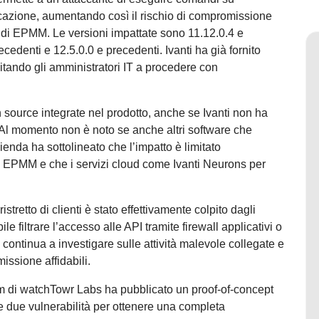
ticazione, aumentando così il rischio di compromissione
e di EPMM. Le versioni impattate sono 11.12.0.4 e
ecedenti e 12.5.0.0 e precedenti. Ivanti ha già fornito
vitando gli amministratori IT a procedere con
n source integrate nel prodotto, anche se Ivanti non ha
te. Al momento non è noto se anche altri software che
zienda ha sottolineato che l’impatto è limitato
i EPMM e che i servizi cloud come Ivanti Neurons per
stretto di clienti è stato effettivamente colpito dagli
bile filtrare l’accesso alle API tramite firewall applicativi o
à continua a investigare sulle attività malevole collegate e
issione affidabili.
eam di watchTowr Labs ha pubblicato un proof-of-concept
 due vulnerabilità per ottenere una completa