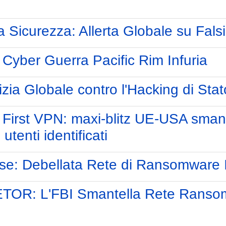
la Sicurezza: Allerta Globale su Fals
 Cyber Guerra Pacific Rim Infuria
izia Globale contro l'Hacking di Sta
 First VPN: maxi-blitz UE-USA sman
tenti identificati
e: Debellata Rete di Ransomware I
OR: L'FBI Smantella Rete Ransom