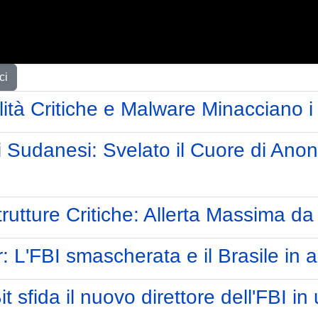
ci
ità Critiche e Malware Minacciano i 
li Sudanesi: Svelato il Cuore di Ano
rutture Critiche: Allerta Massima d
 L'FBI smascherata e il Brasile in al
fida il nuovo direttore dell'FBI in 