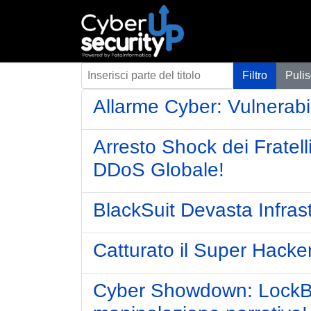
Inserisci parte del titolo
Filtro
Pulis
Allarme Cyber: Vulnerabil
Arresto Shock dei Fratel
DDoS Globale!
BlackSuit Devasta Infrast
Catturato il Super Hacker:
Cyber Showdown: LockBit s