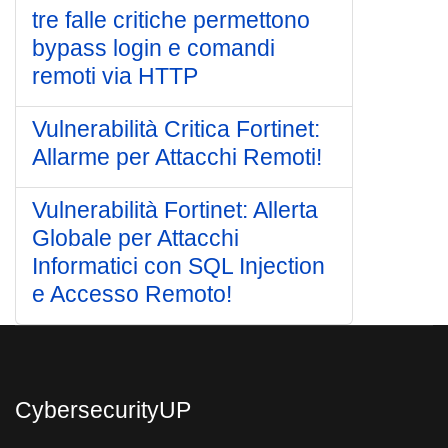
tre falle critiche permettono
bypass login e comandi
remoti via HTTP
Vulnerabilità Critica Fortinet:
Allarme per Attacchi Remoti!
Vulnerabilità Fortinet: Allerta
Globale per Attacchi
Informatici con SQL Injection
e Accesso Remoto!
CybersecurityUP