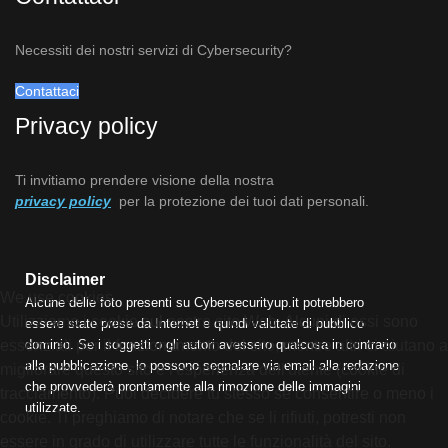
Necessiti dei nostri servizi di Cybersecurity?
Contattaci
Privacy policy
Ti invitiamo prendere visione della nostra
privacy policy
per la protezione dei tuoi dati personali.
Disclaimer
We use cookies
Alcune delle foto presenti su Cybersecurityup.it potrebbero
Utilizziamo i cookie sul nostro sito Web. Alcuni di essi sono
essere state prese da Internet e quindi valutate di pubblico
dominio. Se i soggetti o gli autori avessero qualcosa in contrario
essenziali per il funzionamento del sito, mentre altri ci aiutano a
alla pubblicazione, lo possono segnalare via email alla redazione
migliorare questo sito e l'esperienza dell'utente (cookie di
che provvederà prontamente alla rimozione delle immagini
tracciamento). Puoi decidere tu stesso se consentire o meno i
utilizzate.
cookie. Ti preghiamo di notare che se li rifiuti, potresti non
essere in grado di utilizzare tutte le funzionalità del sito.