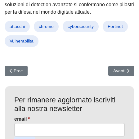
soluzioni di detection avanzate si confermano come pilastri
per la difesa nel mondo digitale attuale.
attacchi
chrome
cybersecurity
Fortinet
Vulnerabilità
Articolo precedente: Settimana di Fuoco Cyber: Vulnerabilità critich
Articolo suc
Prec
Avanti
Per rimanere aggiornato iscriviti
alla nostra newsletter
email
*