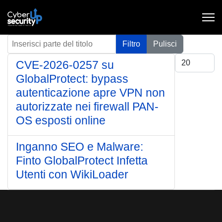
Inserisci parte del titolo
Filtro
Pulisci
Visualizza #
CVE-2026-0257 su
GlobalProtect: bypass
autenticazione apre VPN non
autorizzate nei firewall PAN-
OS esposti online
Inganno SEO e Malware:
Finto GlobalProtect Infetta
Utenti con WikiLoader