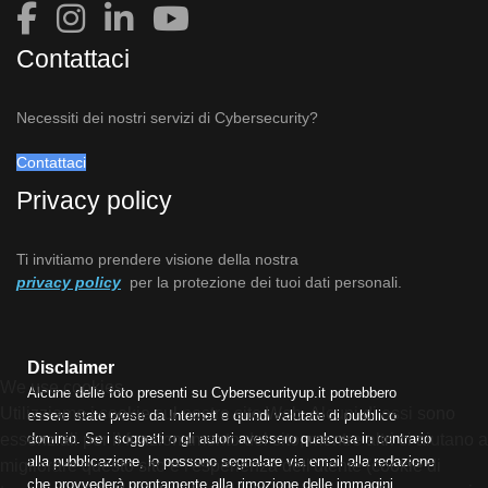
Contattaci
Necessiti dei nostri servizi di Cybersecurity?
Contattaci
Privacy policy
Ti invitiamo prendere visione della nostra
privacy policy
per la protezione dei tuoi dati personali.
Disclaimer
We use cookies
Alcune delle foto presenti su Cybersecurityup.it potrebbero
Utilizziamo i cookie sul nostro sito Web. Alcuni di essi sono
essere state prese da Internet e quindi valutate di pubblico
dominio. Se i soggetti o gli autori avessero qualcosa in contrario
essenziali per il funzionamento del sito, mentre altri ci aiutano a
alla pubblicazione, lo possono segnalare via email alla redazione
migliorare questo sito e l'esperienza dell'utente (cookie di
che provvederà prontamente alla rimozione delle immagini