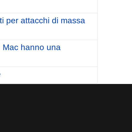
ti per attacchi di massa
 i Mac hanno una
e