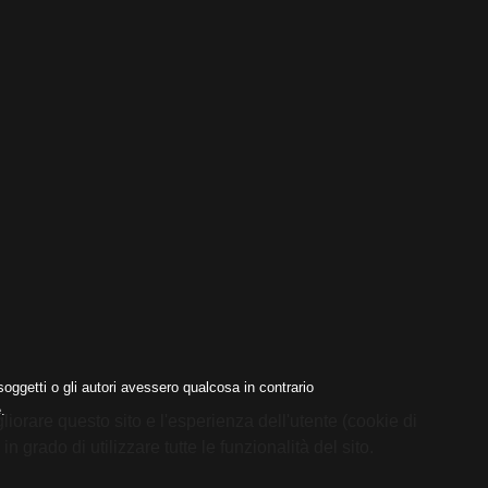
oggetti o gli autori avessero qualcosa in contrario
.
liorare questo sito e l'esperienza dell'utente (cookie di
 grado di utilizzare tutte le funzionalità del sito.