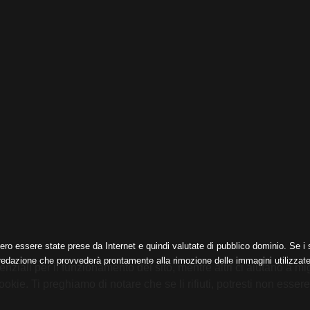
ero essere state prese da Internet e quindi valutate di pubblico dominio. Se i s
 redazione che provvederà prontamente alla rimozione delle immagini utilizzate
nziali per il funzionamento del sito, mentre altri ci aiutano a mig
e. Ti preghiamo di notare che se li rifiuti, potresti non essere in