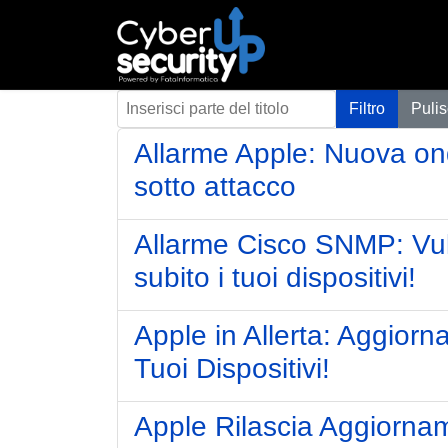
Inserisci parte del titolo
Filtro
Pulis
Allarme Apple: Nuova ond
sotto attacco
Allarme Cisco SNMP: Vulne
subito i tuoi dispositivi!
Apple in Allerta: Aggior
Tuoi Dispositivi!
Apple Rilascia Aggiorname