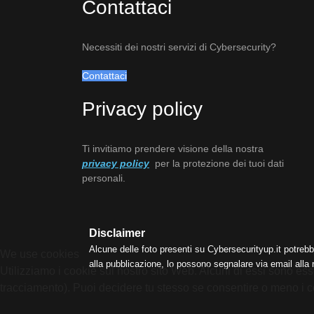
Contattaci
Necessiti dei nostri servizi di Cybersecurity?
Contattaci
Privacy policy
Ti invitiamo prendere visione della nostra
privacy policy
per la protezione dei tuoi dati
personali.
Disclaimer
Alcune delle foto presenti su Cybersecurityup.it potrebb
We use cookies
alla pubblicazione, lo possono segnalare via email alla
Utilizziamo i cookie sul nostro sito Web. Alcuni di essi sono esse
tracciamento). Puoi decidere tu stesso se consentire o meno i cooki