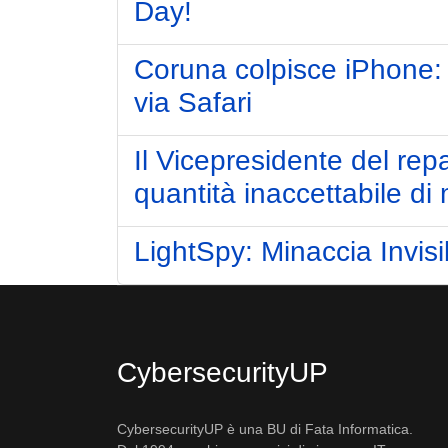
Day!
Coruna colpisce iPhone: e
via Safari
Il Vicepresidente del re
quantità inaccettabile di
LightSpy: Minaccia Invisi
CybersecurityUP
CybersecurityUP è una BU di Fata Informatica.