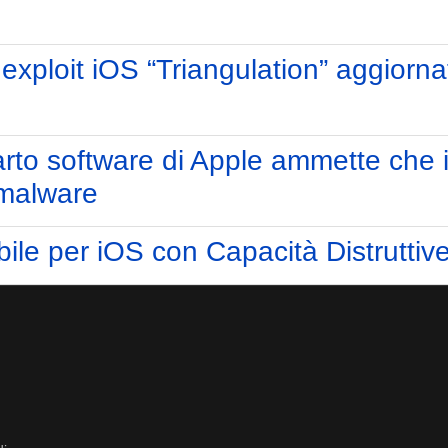
xploit iOS “Triangulation” aggiorna
parto software di Apple ammette che
 malware
bile per iOS con Capacità Distruttiv