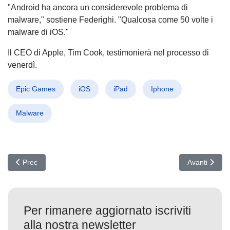
"Android ha ancora un considerevole problema di
malware," sostiene Federighi. "Qualcosa come 50 volte i
malware di iOS."
Il CEO di Apple, Tim Cook, testimonierà nel processo di
venerdì.
Epic Games
iOS
iPad
Iphone
Malware
Articolo precedente: Il Ransomware come servizio professionale. I
Articolo succ
Prec
Avanti
Per rimanere aggiornato iscriviti
alla nostra newsletter