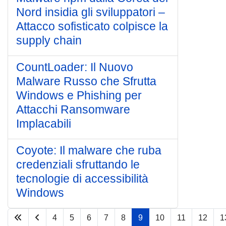
Nord insidia gli sviluppatori –
Attacco sofisticato colpisce la
supply chain
CountLoader: Il Nuovo
Malware Russo che Sfrutta
Windows e Phishing per
Attacchi Ransomware
Implacabili
Coyote: Il malware che ruba
credenziali sfruttando le
tecnologie di accessibilità
Windows
4
5
6
7
8
9
10
11
12
1
Pagina 9 di 36