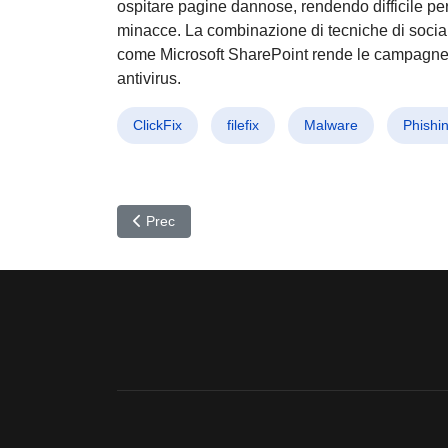
ospitare pagine dannose, rendendo difficile per
minacce. La combinazione di tecniche di social e
come Microsoft SharePoint rende le campagne sem
antivirus.
ClickFix
filefix
Malware
Phishi
Articolo precedente: Cyber Attacco alle Banche Af
Prec