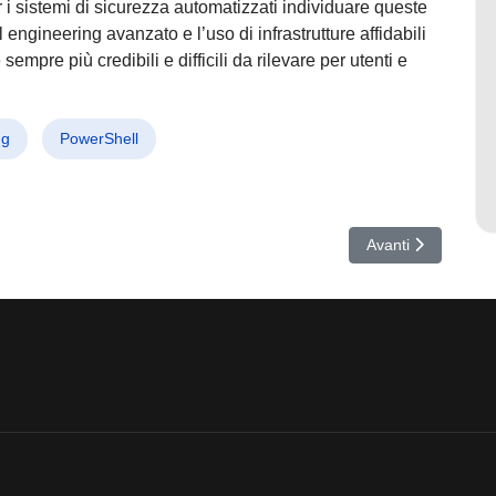
 i sistemi di sicurezza automatizzati individuare queste
ngineering avanzato e l’uso di infrastrutture affidabili
pre più credibili e difficili da rilevare per utenti e
ng
PowerShell
ricane: Open Source e Ransomware rivoluzionano la guerra informatica 
Articolo successivo
Avanti