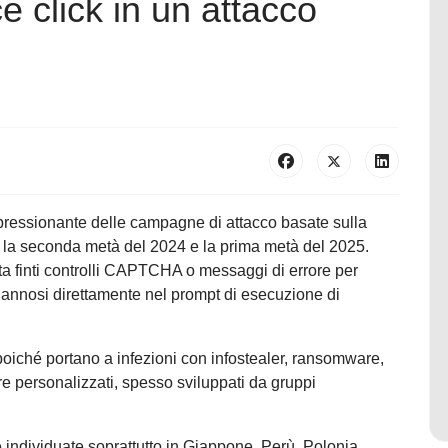
e click in un attacco
mpressionante delle campagne di attacco basate sulla
a la seconda metà del 2024 e la prima metà del 2025.
ta finti controlli CAPTCHA o messaggi di errore per
t dannosi direttamente nel prompt di esecuzione di
poiché portano a infezioni con infostealer, ransomware,
e personalizzati, spesso sviluppati da gruppi
e individuate soprattutto in Giappone, Perù, Polonia,