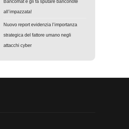
Bancomat e gli fa sputare banconote
all’impazzata!
Nuovo report evidenzia l’importanza
strategica del fattore umano negli
attacchi cyber
nel settore finanziario
: Phishing hi-tech APT35: L’Iran sfrutta l’IA per colpire Israele e rubare 