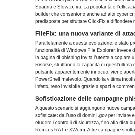
Spagna e Slovacchia. La popolarità e l’efficacia
builder che consentono anche ad altri cyber cri
predisposte per sfruttare ClickFix e diffonder
FileFix: una nuova variante di atta
Parallelamente a questa evoluzione, è stato pre
funzionalità di Windows File Explorer. Invece di
la pagina di phishing invita l’utente a copiare un
Risorse, sfruttando la capacità di quest’ultima
pulsante apparentemente innocuo, viene apert
PowerShell malevolo. Quando la vittima incolla 
infetto, reso invisibile grazie a spazi e comme
Sofisticazione delle campagne phi
A questo scenario si aggiungono nuove campag
sofisticate: dall’uso di domini .gov per inviare
eludere i controlli di sicurezza, fino alla dis
Remcos RAT e XWorm. Altre campagne sfruttano