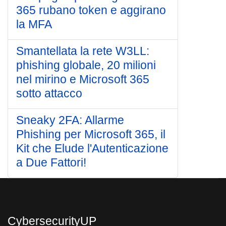
365 rubano token e aggirano
la MFA
Smantellata la rete W3LL:
phishing globale, 20 milioni
nel mirino e Microsoft 365
sotto attacco
Sneaky 2FA: Allarme
Phishing per Microsoft 365, il
Kit che Elude l'Autenticazione
a Due Fattori!
CybersecurityUP