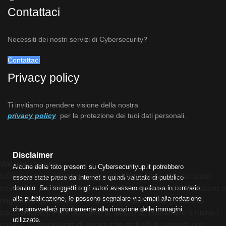
Contattaci
Necessiti dei nostri servizi di Cybersecurity?
Contattaci
Privacy policy
Ti invitiamo prendere visione della nostra
privacy policy
per la protezione dei tuoi dati personali.
Disclaimer
We use cookies
Alcune delle foto presenti su Cybersecurityup.it potrebbero
Utilizziamo i cookie sul nostro sito Web. Alcuni di essi sono
essere state prese da Internet e quindi valutate di pubblico
dominio. Se i soggetti o gli autori avessero qualcosa in contrario
essenziali per il funzionamento del sito, mentre altri ci aiutano a
alla pubblicazione, lo possono segnalare via email alla redazione
migliorare questo sito e l'esperienza dell'utente (cookie di
che provvederà prontamente alla rimozione delle immagini
tracciamento). Puoi decidere tu stesso se consentire o meno i
utilizzate.
cookie. Ti preghiamo di notare che se li rifiuti, potresti non