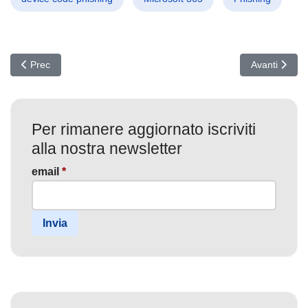
Articolo precedente: Zero-Day Cisco AsyncOS CVSS 10: hacker già
Articolo succ
Prec
Avanti
Per rimanere aggiornato iscriviti
alla nostra newsletter
email
*
Invia