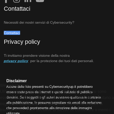
Contattaci
Necessiti dei nostri servizi di Cybersecurity?
Contattaci
Privacy policy
Ti invitiamo prendere visione della nostra
privacy policy
per la protezione dei tuoi dati personali.
Disclaimer
We use cookies
Alcune delle foto presenti su Cybersecurityup.it potrebbero
Utilizziamo i cookie sul nostro sito Web. Alcuni di essi sono
essere state prese da Internet e quindi valutate di pubblico
dominio. Se i soggetti o gli autori avessero qualcosa in contrario
essenziali per il funzionamento del sito, mentre altri ci aiutano a
alla pubblicazione, lo possono segnalare via email alla redazione
migliorare questo sito e l'esperienza dell'utente (cookie di
che provvederà prontamente alla rimozione delle immagini
tracciamento). Puoi decidere tu stesso se consentire o meno i
utilizzate.