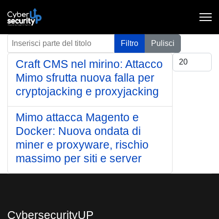
Inserisci parte del titolo
Filtro
Pulisci
Visualizza #
Craft CMS nel mirino: Attacco
Mimo sfrutta nuova falla per
cryptojacking e proxyjacking
Mimo attacca Magento e
Docker: Nuova ondata di
miner e proxyware, rischio
massimo per siti e server
CybersecurityUP