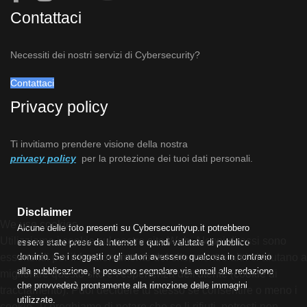
Contattaci
Necessiti dei nostri servizi di Cybersecurity?
Contattaci
Privacy policy
Ti invitiamo prendere visione della nostra
privacy policy
per la protezione dei tuoi dati personali.
Disclaimer
We use cookies
Alcune delle foto presenti su Cybersecurityup.it potrebbero
Utilizziamo i cookie sul nostro sito Web. Alcuni di essi sono
essere state prese da Internet e quindi valutate di pubblico
dominio. Se i soggetti o gli autori avessero qualcosa in contrario
essenziali per il funzionamento del sito, mentre altri ci aiutano a
alla pubblicazione, lo possono segnalare via email alla redazione
migliorare questo sito e l'esperienza dell'utente (cookie di
che provvederà prontamente alla rimozione delle immagini
tracciamento). Puoi decidere tu stesso se consentire o meno i
utilizzate.
cookie. Ti preghiamo di notare che se li rifiuti, potresti non