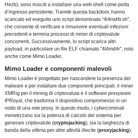
Hezb), sono riusciti a installare una web shell come porta
d’ingresso persistente. Tramite questa backdoor, hanno
scaricato ed eseguito uno script denominato “4l4md4r.sh”,
che consente di verificare e rimuovere eventuali infezioni
precedenti e termina processi di miner di criptovalute
concorrenti. Successivamente, lo script scarica altri
payload, in particolare un file ELF chiamato “4l4md4r”, noto
anche come Mimo Loader.
Mimo Loader e componenti malevoli
Mimo Loader è progettato per nascondere la presenza del
malware e per installare due componenti principali: il miner
XMRig per il mining di criptovaluta e il software proxyware
IPRoyal, che trasforma il dispositivo compromesso in un
nodo di una rete proxy. In questo modo, i cybercriminali
monetizzano sia la potenza di calcolo del sistema per
generare criptovalute (
cryptojacking
), sia la larghezza di
banda della vittima per altre attività illecite (
proxyjacking
).