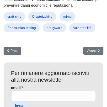
prevenire danni economici e reputazionali.
craft cms
Cryptojacking
mimo
Penetration testing
proxyware
Vulnerabilità
Articolo precedente: Browser-in-the-Middle: La nuova arma invisi
Articolo succ
Prec
Avanti
Per rimanere aggiornato iscriviti
alla nostra newsletter
email
*
Invia