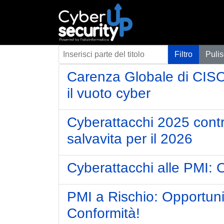
Inserisci parte del titolo
Filtro
Pulis
Carenza Globale di CISO
il vuoto cyber
Cyberattacchi 2025 contro
salvavita per il 2026
Cyberattacchi alle PMI: 
PMI a Rischio: Opportuni
Conformità!