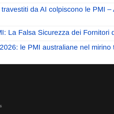
ravestiti da AI colpiscono le PMI –
: La Falsa Sicurezza dei Fornitori di
2026: le PMI australiane nel mirino 
di