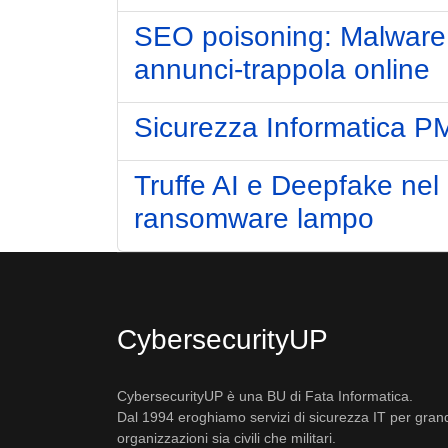
SEO poisoning: Malware t
annunci-trappola online
Sicurezza Informatica PMI
Truffe AI e Deepfake nel 
ransomware lampo
CybersecurityUP
CybersecurityUP è una BU di Fata Informatica.
Dal 1994 eroghiamo servizi di sicurezza IT per gran
organizzazioni sia civili che militari.