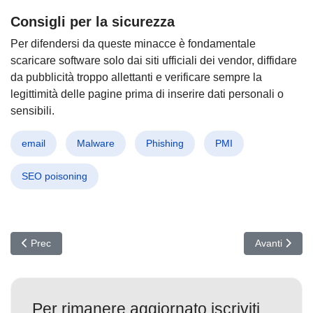
Consigli per la sicurezza
Per difendersi da queste minacce è fondamentale
scaricare software solo dai siti ufficiali dei vendor, diffidare
da pubblicità troppo allettanti e verificare sempre la
legittimità delle pagine prima di inserire dati personali o
sensibili.
email
Malware
Phishing
PMI
SEO poisoning
Articolo precedente: DRAT V2 all’attacco: Nuovo malware minaccia i
Articolo suc
Prec
Avanti
Per rimanere aggiornato iscriviti