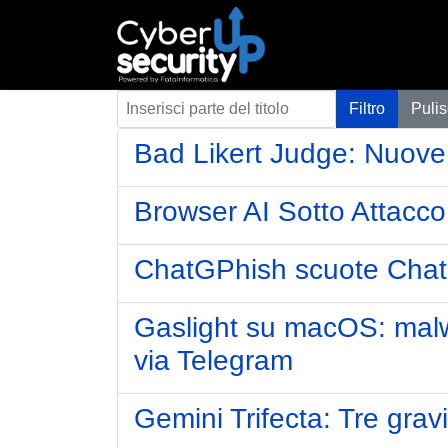
Inserisci parte del titolo
Filtro
Pulis
Bad Likert Judge: Nuove 
Browser AI Sotto Attacco
ChatGPhish scuote ChatGP
Gaslight su macOS: malwa
via Telegram
Gemini Trifecta: Tre gravi