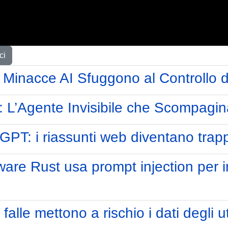
ci
Minacce AI Sfuggono al Controllo d
: L’Agente Invisibile che Scompagin
T: i riassunti web diventano trappol
re Rust usa prompt injection per in
 falle mettono a rischio i dati degli 