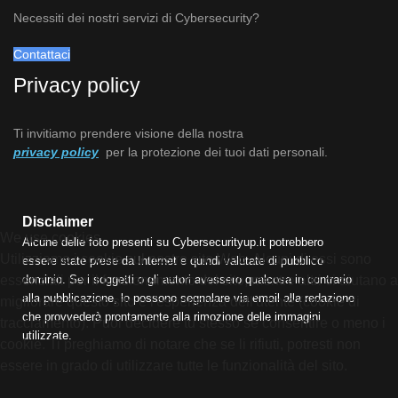
Necessiti dei nostri servizi di Cybersecurity?
Contattaci
Privacy policy
Ti invitiamo prendere visione della nostra
privacy policy
per la protezione dei tuoi dati personali.
Disclaimer
We use cookies
Alcune delle foto presenti su Cybersecurityup.it potrebbero
Utilizziamo i cookie sul nostro sito Web. Alcuni di essi sono
essere state prese da Internet e quindi valutate di pubblico
dominio. Se i soggetti o gli autori avessero qualcosa in contrario
essenziali per il funzionamento del sito, mentre altri ci aiutano a
alla pubblicazione, lo possono segnalare via email alla redazione
migliorare questo sito e l'esperienza dell'utente (cookie di
che provvederà prontamente alla rimozione delle immagini
tracciamento). Puoi decidere tu stesso se consentire o meno i
utilizzate.
cookie. Ti preghiamo di notare che se li rifiuti, potresti non
essere in grado di utilizzare tutte le funzionalità del sito.