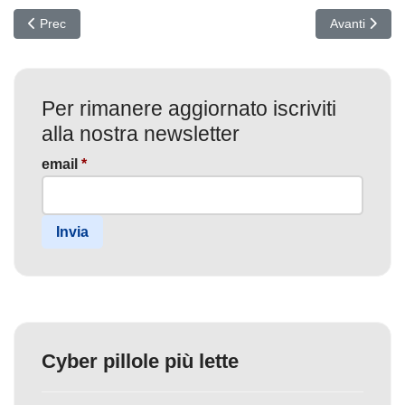
Articolo precedente: SOC in Crisi Silenziosa: il debito operativo 
Articolo succ
Prec
Avanti
Per rimanere aggiornato iscriviti
alla nostra newsletter
email
*
Invia
Cyber pillole più lette