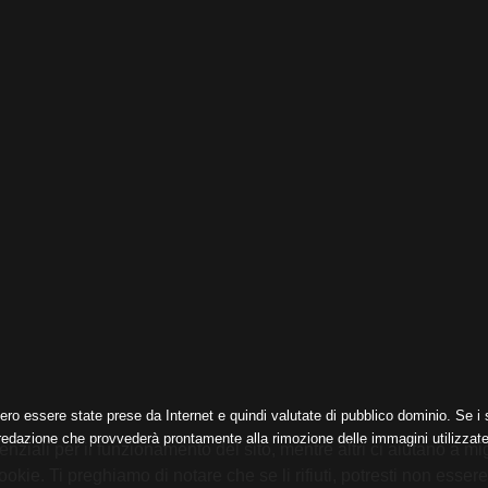
ero essere state prese da Internet e quindi valutate di pubblico dominio. Se i s
 redazione che provvederà prontamente alla rimozione delle immagini utilizzate
nziali per il funzionamento del sito, mentre altri ci aiutano a mig
e. Ti preghiamo di notare che se li rifiuti, potresti non essere in