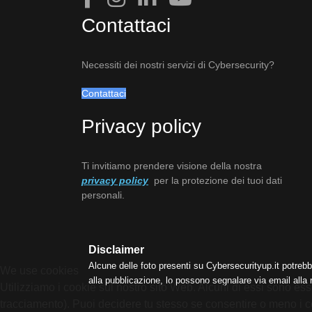
Contattaci
Necessiti dei nostri servizi di Cybersecurity?
Contattaci
Privacy policy
Ti invitiamo prendere visione della nostra
privacy policy
per la protezione dei tuoi dati
personali.
Disclaimer
Alcune delle foto presenti su Cybersecurityup.it potrebb
We use cookies
alla pubblicazione, lo possono segnalare via email alla
Utilizziamo i cookie sul nostro sito Web. Alcuni di essi sono esse
tracciamento). Puoi decidere tu stesso se consentire o meno i cooki