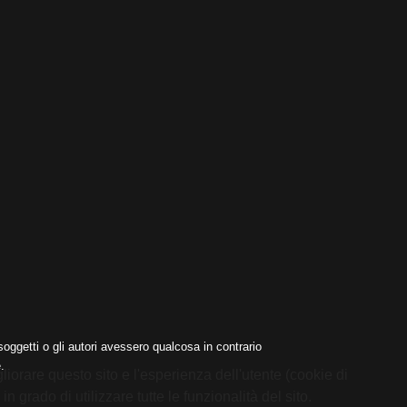
oggetti o gli autori avessero qualcosa in contrario
.
liorare questo sito e l'esperienza dell'utente (cookie di
 grado di utilizzare tutte le funzionalità del sito.