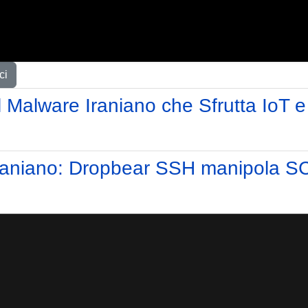
ci
alware Iraniano che Sfrutta IoT e O
iraniano: Dropbear SSH manipola S