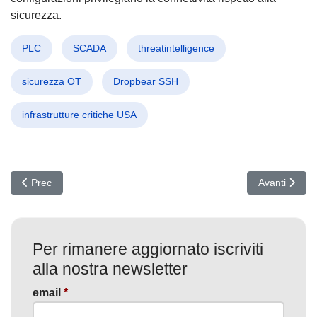
sicurezza.
PLC
SCADA
threatintelligence
sicurezza OT
Dropbear SSH
infrastrutture critiche USA
Articolo precedente: Botnet Ibrida Phorpiex: ransomware e sextort
Articolo suc
Prec
Avanti
Per rimanere aggiornato iscriviti
alla nostra newsletter
email
*