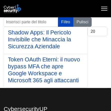
Inserisci parte del titolo
Filtro
Pulisci
Visualizza #
Shadow Apps: Il Pericolo
Invisibile che Minaccia la
Sicurezza Aziendale
Token OAuth Eterni: il nuovo
bypass MFA che apre
Google Workspace e
Microsoft 365 agli attaccanti
CybersecurityUP