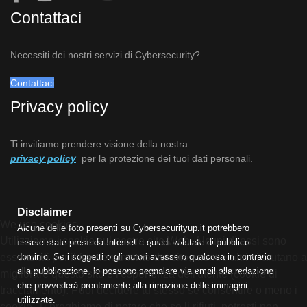
Contattaci
Necessiti dei nostri servizi di Cybersecurity?
Contattaci
Privacy policy
Ti invitiamo prendere visione della nostra
privacy policy
per la protezione dei tuoi dati personali.
Disclaimer
We use cookies
Alcune delle foto presenti su Cybersecurityup.it potrebbero
Utilizziamo i cookie sul nostro sito Web. Alcuni di essi sono
essere state prese da Internet e quindi valutate di pubblico
dominio. Se i soggetti o gli autori avessero qualcosa in contrario
essenziali per il funzionamento del sito, mentre altri ci aiutano a
alla pubblicazione, lo possono segnalare via email alla redazione
migliorare questo sito e l'esperienza dell'utente (cookie di
che provvederà prontamente alla rimozione delle immagini
tracciamento). Puoi decidere tu stesso se consentire o meno i
utilizzate.
cookie. Ti preghiamo di notare che se li rifiuti, potresti non