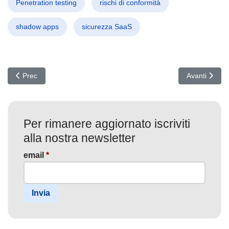
Penetration testing
rischi di conformità
shadow apps
sicurezza SaaS
Articolo precedente: Phishing Avanzato: Hacker Rubano Credenzia
Articolo suc
Prec
Avanti
Per rimanere aggiornato iscriviti
alla nostra newsletter
email
*
Invia