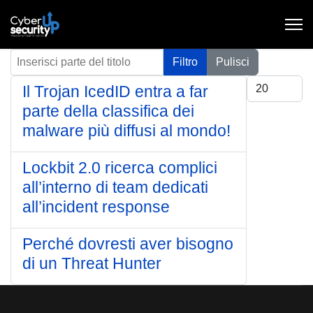
Inserisci parte del titolo
Filtro
Pulisci
Visualizza #
Il Trojan IcedID entra a far
parte della classifica dei
malware più diffusi al mondo!
Lockbit 2.0 ricerca complici
all’interno di team dedicati
all’incident response
Perché dovresti aver bisogno
di un Threat Hunter