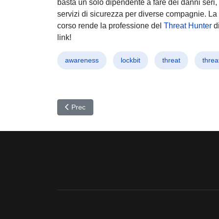
basta un solo dipendente a fare dei danni seri, 
servizi di sicurezza per diverse compagnie. La
corso rende la professione del
Threat Hunter
d
link!
awareness
lockbit
threat
threa
Articolo precedente: Lockfile un clone di Lockbit 
Prec