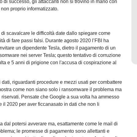
o di successo, gli attaccanti non si trovino in mano con
e non proprio informatizzato.
e di scavalcare le difficoltà date dallo spiegare come
lità di fare passi falsi. Durante agosto 2020 l’FBI ha
 invitare un dipendente Tesla, dietro il pagamento di un
ransomware nei server Tesla; questo tentativo di corruzione
lta e 5 anni di prigione con l'accusa di cospirazione al
 di dati, riguardanti procedure e mezzi usati per combattere
imostra come non siano solo i ransomware il problema ma
dati riservati. Pensate che Google a sua volta ha ammesso
 e il 2020 per aver ficcanasato in dati che non li
na dal potersi avverare ma, esattamente come le mail di
roblema; le promesse di pagamento sono allettanti e