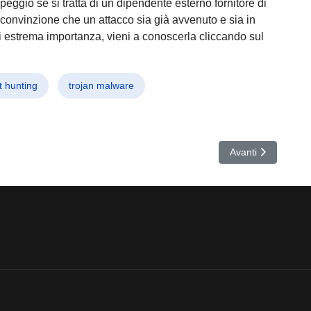
peggio se si tratta di un dipendente esterno fornitore di
 convinzione che un attacco sia già avvenuto e sia in
i estrema importanza, vieni a conoscerla cliccando sul
t hunting
trojan malware
ma con una marcia in più
Articolo successivo:
Avanti