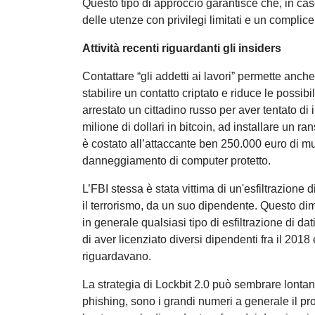
Questo tipo di approccio garantisce che, in cas
delle utenze con privilegi limitati e un complic
Attività recenti riguardanti gli insiders
Contattare “gli addetti ai lavori” permette anch
stabilire un contatto criptato e riduce le possibi
arrestato un cittadino russo per aver tentato di
milione di dollari in bitcoin, ad installare un 
è costato all’attaccante ben 250.000 euro di mu
danneggiamento di computer protetto.
L’FBI stessa è stata vittima di un'esfiltrazione
il terrorismo, da un suo dipendente. Questo d
in generale qualsiasi tipo di esfiltrazione di 
di aver licenziato diversi dipendenti fra il 2018
riguardavano.
La strategia di Lockbit 2.0 può sembrare lonta
phishing, sono i grandi numeri a generale il p