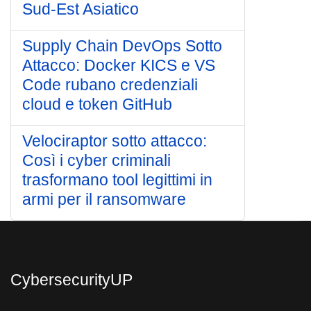
Sud-Est Asiatico
Supply Chain DevOps Sotto
Attacco: Docker KICS e VS
Code rubano credenziali
cloud e token GitHub
Velociraptor sotto attacco:
Così i cyber criminali
trasformano tool legittimi in
armi per il ransomware
CybersecurityUP