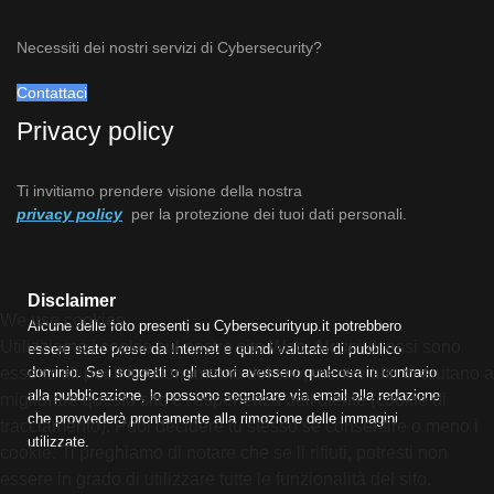
Necessiti dei nostri servizi di Cybersecurity?
Contattaci
Privacy policy
Ti invitiamo prendere visione della nostra
privacy policy
per la protezione dei tuoi dati personali.
Disclaimer
We use cookies
Alcune delle foto presenti su Cybersecurityup.it potrebbero
Utilizziamo i cookie sul nostro sito Web. Alcuni di essi sono
essere state prese da Internet e quindi valutate di pubblico
dominio. Se i soggetti o gli autori avessero qualcosa in contrario
essenziali per il funzionamento del sito, mentre altri ci aiutano a
alla pubblicazione, lo possono segnalare via email alla redazione
migliorare questo sito e l'esperienza dell'utente (cookie di
che provvederà prontamente alla rimozione delle immagini
tracciamento). Puoi decidere tu stesso se consentire o meno i
utilizzate.
cookie. Ti preghiamo di notare che se li rifiuti, potresti non
essere in grado di utilizzare tutte le funzionalità del sito.