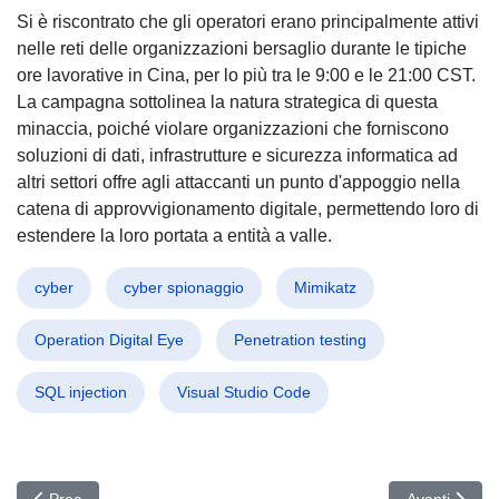
Si è riscontrato che gli operatori erano principalmente attivi
nelle reti delle organizzazioni bersaglio durante le tipiche
ore lavorative in Cina, per lo più tra le 9:00 e le 21:00 CST.
La campagna sottolinea la natura strategica di questa
minaccia, poiché violare organizzazioni che forniscono
soluzioni di dati, infrastrutture e sicurezza informatica ad
altri settori offre agli attaccanti un punto d'appoggio nella
catena di approvvigionamento digitale, permettendo loro di
estendere la loro portata a entità a valle.
cyber
cyber spionaggio
Mimikatz
Operation Digital Eye
Penetration testing
SQL injection
Visual Studio Code
Articolo precedente: ZLoader Rinasce: Il Malware Invisibile Che R
Articolo succ
Prec
Avanti