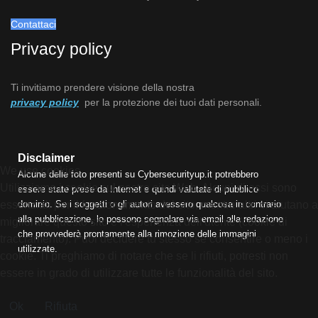
Contattaci
Privacy policy
Ti invitiamo prendere visione della nostra
privacy policy
per la protezione dei tuoi dati personali.
Disclaimer
We use cookies
Alcune delle foto presenti su Cybersecurityup.it potrebbero
Utilizziamo i cookie sul nostro sito Web. Alcuni di essi sono
essere state prese da Internet e quindi valutate di pubblico
essenziali per il funzionamento del sito, mentre altri ci aiutano a
dominio. Se i soggetti o gli autori avessero qualcosa in contrario
alla pubblicazione, lo possono segnalare via email alla redazione
migliorare questo sito e l'esperienza dell'utente (cookie di
che provvederà prontamente alla rimozione delle immagini
tracciamento). Puoi decidere tu stesso se consentire o meno i
utilizzate.
cookie. Ti preghiamo di notare che se li rifiuti, potresti non
essere in grado di utilizzare tutte le funzionalità del sito.
Ok
Rifiuta