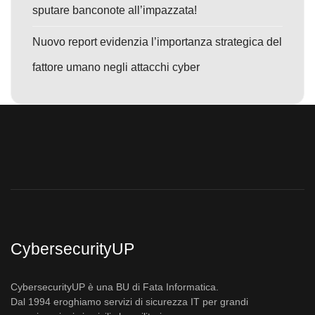
sputare banconote all’impazzata!
Nuovo report evidenzia l’importanza strategica del
fattore umano negli attacchi cyber
CybersecurityUP
CybersecurityUP è una BU di Fata Informatica.
Dal 1994 eroghiamo servizi di sicurezza IT per grandi