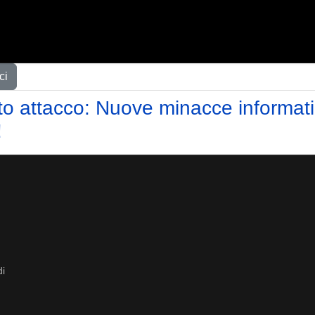
ci
o attacco: Nuove minacce informati
!
di