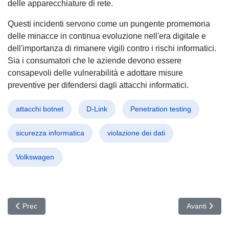
delle apparecchiature di rete.
Questi incidenti servono come un pungente promemoria
delle minacce in continua evoluzione nell'era digitale e
dell'importanza di rimanere vigili contro i rischi informatici.
Sia i consumatori che le aziende devono essere
consapevoli delle vulnerabilità e adottare misure
preventive per difendersi dagli attacchi informatici.
attacchi botnet
D-Link
Penetration testing
sicurezza informatica
violazione dei dati
Volkswagen
Articolo precedente: Cloud Atlas: Nuovo Malware VBCloud Minaccia 
Articolo succ
Prec
Avanti