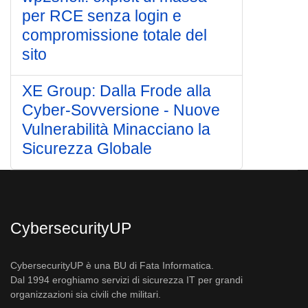
per RCE senza login e
compromissione totale del
sito
XE Group: Dalla Frode alla
Cyber-Sovversione - Nuove
Vulnerabilità Minacciano la
Sicurezza Globale
CybersecurityUP
CybersecurityUP è una BU di Fata Informatica.
Dal 1994 eroghiamo servizi di sicurezza IT per grandi
organizzazioni sia civili che militari.