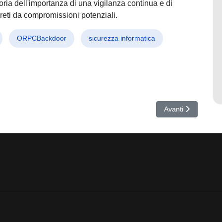
ia dell'importanza di una vigilanza continua e di
 reti da compromissioni potenziali.
ORPCBackdoor
sicurezza informatica
Cinesi: Scoppia la Guerra Fredda Cibernetica!
Articolo successiv
Avanti