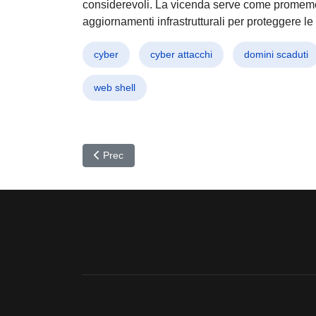
considerevoli. La vicenda serve come promemor
aggiornamenti infrastrutturali per proteggere le
cyber
cyber attacchi
domini scaduti
web shell
Articolo precedente: Sanzioni USA contro Hacker 
Prec