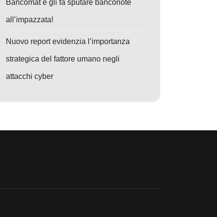
Bancomat e gli fa sputare banconote
all’impazzata!
Nuovo report evidenzia l’importanza
strategica del fattore umano negli
attacchi cyber
o: Attacchi Cyber a Server PHP: La Nuova Frontiera del Gioco d'Azzard