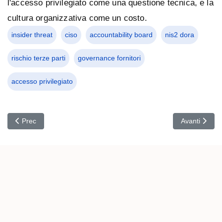
l'accesso privilegiato come una questione tecnica, e la
cultura organizzativa come un costo.
insider threat
ciso
accountability board
nis2 dora
rischio terze parti
governance fornitori
accesso privilegiato
Articolo precedente: Il rischio che nessuno possiede: regolatori di
Articolo succ
Prec
Avanti