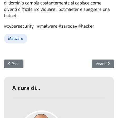
di dominio cambia costantemente si capisce come
diventi difficile individuare i botmaster e spegnere una
botnet.
#cybersecurity #malware #zeroday #hacker
Malware
Articolo precedente: IAT Hooking
Articolo suc
Prec
Avanti
A cura di...