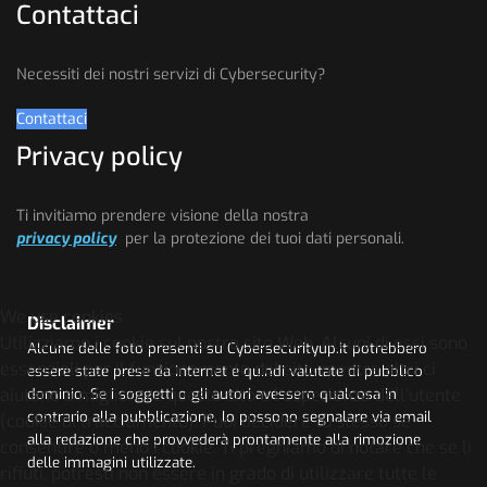
Contattaci
Necessiti dei nostri servizi di Cybersecurity?
Contattaci
Privacy policy
Ti invitiamo prendere visione della nostra
privacy policy
per la protezione dei tuoi dati personali.
We use cookies
Disclaimer
Utilizziamo i cookie sul nostro sito Web. Alcuni di essi sono
Alcune delle foto presenti su Cybersecurityup.it potrebbero
essenziali per il funzionamento del sito, mentre altri ci
essere state prese da Internet e quindi valutate di pubblico
aiutano a migliorare questo sito e l'esperienza dell'utente
dominio. Se i soggetti o gli autori avessero qualcosa in
contrario alla pubblicazione, lo possono segnalare via email
(cookie di tracciamento). Puoi decidere tu stesso se
alla redazione che provvederà prontamente alla rimozione
consentire o meno i cookie. Ti preghiamo di notare che se li
delle immagini utilizzate.
rifiuti, potresti non essere in grado di utilizzare tutte le