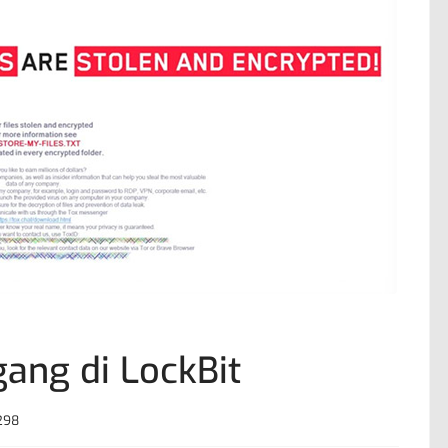
gang di LockBit
9298