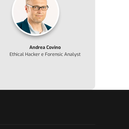
o: CyberCriminals: BitWise Spider il gruppo dietro Black Cat
Andrea Covino
Ethical Hacker e Forensic Analyst