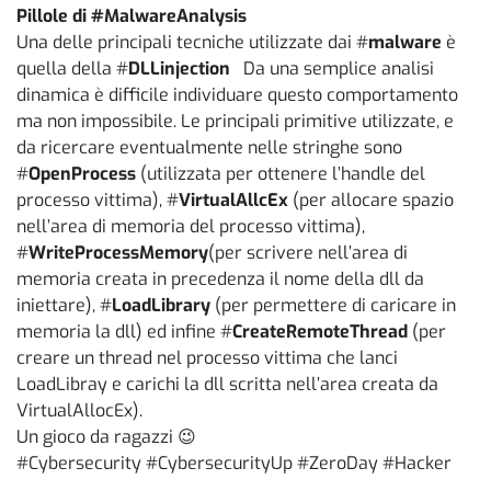
Pillole di #MalwareAnalysis
Una delle principali tecniche utilizzate dai #
malware
è
quella della #
DLLinjection
Da una semplice analisi
dinamica è difficile individuare questo comportamento
ma non impossibile. Le principali primitive utilizzate, e
da ricercare eventualmente nelle stringhe sono
#
OpenProcess
(utilizzata per ottenere l’handle del
processo vittima), #
VirtualAllcEx
(per allocare spazio
nell’area di memoria del processo vittima),
#
WriteProcessMemory
(per scrivere nell’area di
memoria creata in precedenza il nome della dll da
iniettare), #
LoadLibrary
(per permettere di caricare in
memoria la dll) ed infine #
CreateRemoteThread
(per
creare un thread nel processo vittima che lanci
LoadLibray e carichi la dll scritta nell’area creata da
VirtualAllocEx).
Un gioco da ragazzi 😉
#Cybersecurity #CybersecurityUp #ZeroDay #Hacker