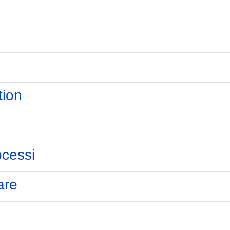
tion
ocessi
are