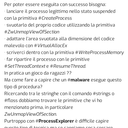
Per poter essere eseguita con successo bisogna:
· lanciare il processo legittimo nello stato suspended
con la primitiva #
CreateProcess
· svuotarlo del proprio codice utilizzando la primitiva
#
ZwUnmapViewOfSection
· adattare l’area svuotata alla dimensione del codice
malevolo con #
VirtualAllocEx
· scriverci dentro con la primitiva #
WriteProcessMemory
· far ripartire il processo con le primitive
#
SetThreadContext
e #
ResumeThread
.
In pratica un gioco da ragazzi ??
Ma come fare a capire che un #
malware
esegue questo
tipo di procedura?
Ricercando tra le stringhe con il comando #strings o
#floss dobbiamo trovare le primitive che vi ho
menzionato prima, in particolare
ZwUnmapViewOfSection
.
Purtroppo con #
ProcessExplorer
è difficile capire
questo tipo di tecnica ma se sappiamo cosa cercare