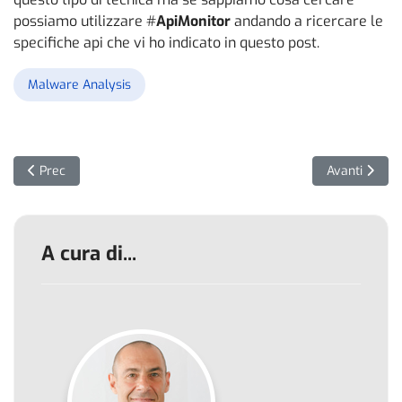
possiamo utilizzare #
ApiMonitor
andando a ricercare le
specifiche api che vi ho indicato in questo post.
Malware Analysis
Articolo precedente: Image File Execution Option
Articolo succ
Prec
Avanti
A cura di...