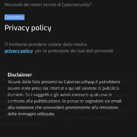
Necessiti dei nostri servizi di Cybersecurity?
Contattaci
Privacy policy
Ti invitiamo prendere visione della nostra
privacy policy
per la protezione dei tuoi dati personali.
We use cookies
Disclaimer
Utilizziamo i cookie sul nostro sito Web. Alcuni di essi sono
Alcune delle foto presenti su Cybersecurityup.it potrebbero
essenziali per il funzionamento del sito, mentre altri ci
essere state prese da Internet e quindi valutate di pubblico
aiutano a migliorare questo sito e l'esperienza dell'utente
dominio. Se i soggetti o gli autori avessero qualcosa in
contrario alla pubblicazione, lo possono segnalare via email
(cookie di tracciamento). Puoi decidere tu stesso se
alla redazione che provvederà prontamente alla rimozione
consentire o meno i cookie. Ti preghiamo di notare che se li
delle immagini utilizzate.
rifiuti, potresti non essere in grado di utilizzare tutte le
funzionalità del sito.