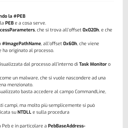
ndo la #PEB
 la
PEB
e a cosa serve.
cessParameters
, che si trova all’offset
0x020h
, e che
o
#ImagePathName
, all’offset
0x60h
, che viene
e ha originato al processo.
isualizzata dal processo all’interno di
Task Monitor
o
, come un malware, che si vuole nascondere ad una
pena menzionato.
isualizzato basta accedere al campo CommandLine,
ti campi, ma molto più semplicemente si può
licata su
NTDLL
e sulla procedura
 Peb e in particolare a
PebBaseAddress-