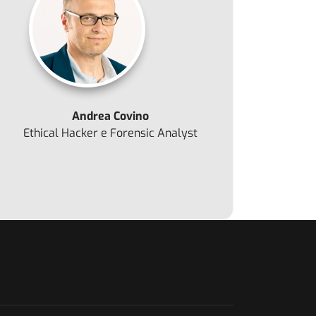
Andrea Covino
vo: Simulare la rete con ApateDNS
Ethical Hacker e Forensic Analyst