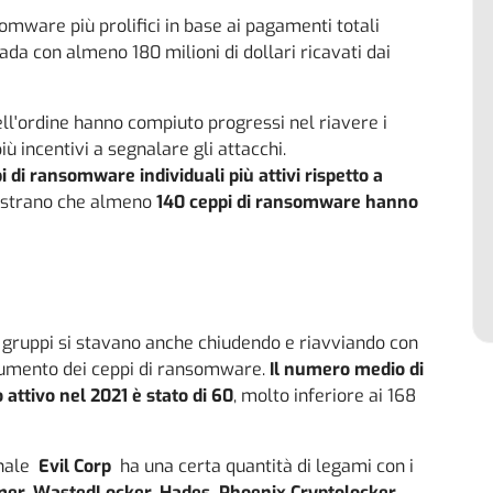
omware più prolifici in base ai pagamenti totali
ada con almeno 180 milioni di dollari ricavati dai
dell'ordine hanno compiuto progressi nel riavere i
iù incentivi a segnalare gli attacchi.
i di ransomware individuali più attivi rispetto a
mostrano che almeno
140 ceppi di ransomware hanno
i gruppi si stavano anche chiudendo e riavviando con
aumento dei ceppi di ransomware.
Il numero medio di
attivo nel 2021 è stato di 60
, molto inferiore ai 168
inale
Evil Corp
ha una certa quantità di legami con i
er, WastedLocker, Hades, Phoenix Cryptolocker,