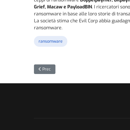
Grief, Macaw e PayloadBIN
. I ricercatori son
ransomware in base alle loro storie di transaz
La società stima che Evil Corp abbia guadagna
ransomware.
ransomware
Articolo precedente: Pillole di analisi forense: 
Prec