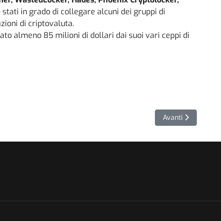
o stati in grado di collegare alcuni dei gruppi di
ioni di criptovaluta.
to almeno 85 milioni di dollari dai suoi vari ceppi di
Shadow Copy
Articolo successiv
Avanti