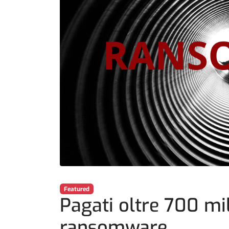
Featured
Pagati oltre 700 mili
ransomware