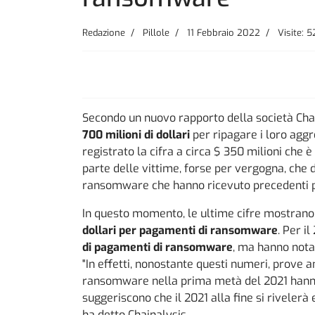
Redazione
Pillole
11 Febbraio 2022
Visite: 5
Secondo un nuovo rapporto della società Chai
700 milioni di dollari
per ripagare i loro aggr
registrato la cifra a circa $ 350 milioni che 
parte delle vittime, forse per vergogna, che de
ransomware che hanno ricevuto precedenti p
In questo momento, le ultime cifre mostran
dollari per pagamenti di ransomware
. Per i
di pagamenti di ransomware
, ma hanno nota
"In effetti, nonostante questi numeri, prove a
ransomware nella prima metà del 2021 hanno
suggeriscono che il 2021 alla fine si riveler
ha detto Chainalysis.