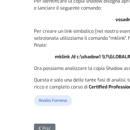
Per identificare la copia shadow bisogna apr
e lanciare il seguente comando:
vssadm
Per creare un link simbolico (nel nostro es
selezionata utilizziamo il comando "mklink",
finale:
mklink /d c:\shadow1
\\?\GLOBALR
Ora possiamo analizzare la copia Shadow acc
Questa è solo una delle tante fasi di analisi,
ricco e completo corso di
Certified Professi
Analisi Fornese
Articolo precedente: Le truffe BEC si spostano s
Prec