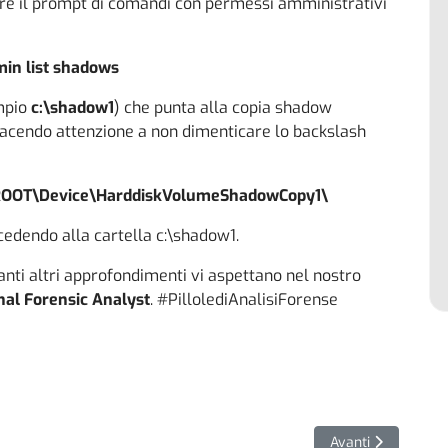
ire il prompt di comandi con permessi amministrativi
in list shadows
empio
c:\shadow1
) che punta alla copia shadow
 facendo attenzione a non dimenticare lo backslash
OOT\Device\HarddiskVolumeShadowCopy1\
edendo alla cartella c:\shadow1.
 tanti altri approfondimenti vi aspettano nel nostro
onal Forensic Analyst
. #PillolediAnalisiForense
u Zoom et simila!
Articolo successiv
Avanti