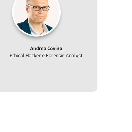
Andrea Covino
Ethical Hacker e Forensic Analyst
o: Pagati oltre 700 milioni di $ di riscatti da ransomware