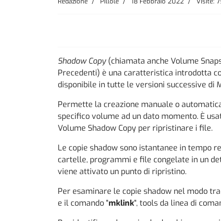
Redazione
Pillole
18 Febbraio 2022
Visite: 
Shadow Copy
(chiamata anche Volume Snapsho
Precedenti) è una caratteristica introdotta
disponibile in tutte le versioni successive di
Permette la creazione manuale o automatica di
specifico volume ad un dato momento. È usa
Volume Shadow Copy per ripristinare i file.
Le copie shadow sono istantanee in tempo re
cartelle, programmi e file congelate in un d
viene attivato un punto di ripristino.
Per esaminare le copie shadow nel modo tradi
e il comando "
mklink
", tools da linea di com