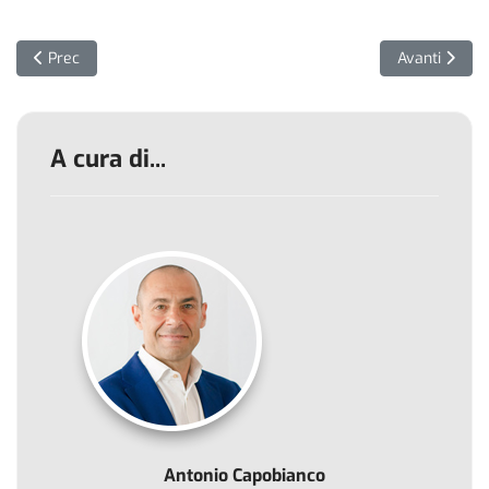
Articolo precedente: Pillole di Ethical Hacking: il Ping of Death
Articolo succ
Prec
Avanti
A cura di...
Antonio Capobianco